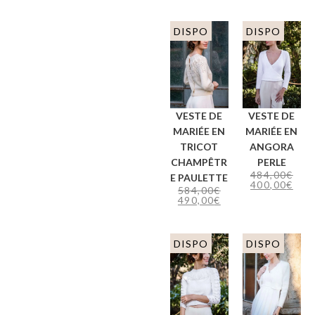
DISPO
DISPO
VESTE DE
VESTE DE
MARIÉE EN
MARIÉE EN
TRICOT
ANGORA
CHAMPÊTR
PERLE
484,00
€
E PAULETTE
400,00
€
584,00
€
490,00
€
DISPO
DISPO