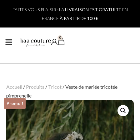
FAITES-VOUS PLAISIR : LA
LIVRAISON EST GRATUITE
EN
FRANCE
À PARTIR DE 100 €
0
Accueil
/
Produits
/
Tricot
/
Veste de mariée tricotée
pimprenelle
Promo !