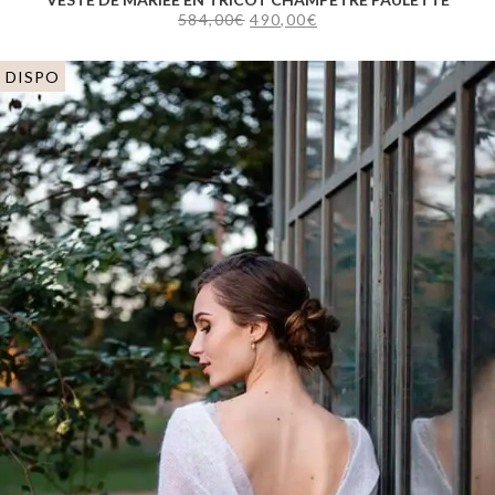
584,00
€
490,00
€
DISPO