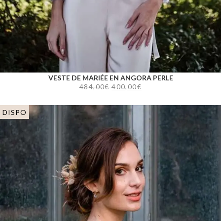
VESTE DE MARIÉE EN ANGORA PERLE
484,00
€
400,00
€
DISPO