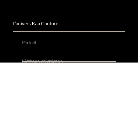
L’univers Kaa Couture
Portrait
Méthode de création
Presse
Partenariats
Trouver ma robe
Inspirations