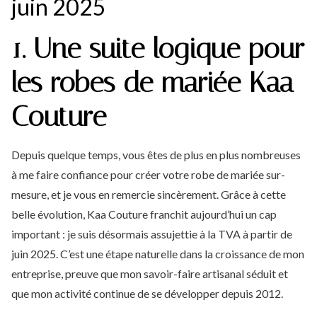
juin 2025
1. Une suite logique pour
les robes de mariée Kaa
Couture
Depuis
quelque
temps,
vous
êtes
de
plus
en
plus
nombreuses
à
me
faire
confiance
pour
créer
votre
robe
de
mariée
sur-
mesure,
et
je
vous
en
remercie
sincèrement.
Grâce
à
cette
belle
évolution,
Kaa
Couture
franchit
aujourd’hui
un
cap
important :
je
suis
désormais
assujettie
à
la
TVA à partir de
juin 2025.
C’est
une
étape
naturelle
dans
la
croissance
de
mon
entreprise,
preuve
que
mon
savoir-
faire
artisanal
séduit
et
que
mon
activité
continue
de
se
développer depuis 2012.