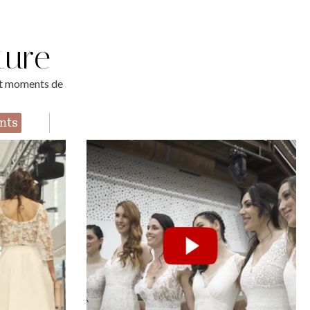
ture
 et moments de
nts