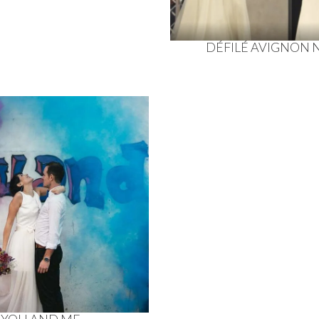
DÉFILÉ AVIGNON
YOU AND ME