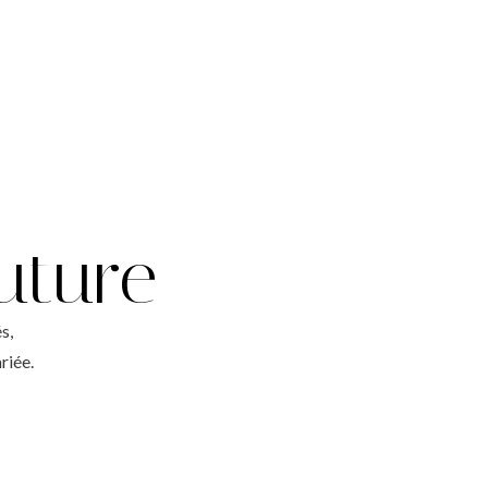
uture
s,
riée.