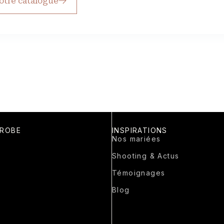
otre catalogue
 ROBE
INSPIRATIONS
Nos mariées
Shooting & Actus
Témoignages
Blog