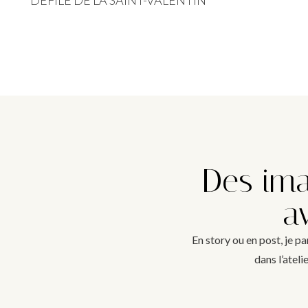
Des ima
a
En story ou en post, je p
dans l’atel