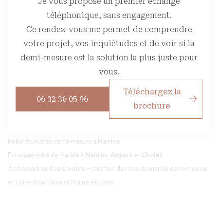
Je vous propose un premier échange
téléphonique, sans engagement.
Ce rendez-vous me permet de comprendre
votre projet, vos inquiétudes et de voir si la
demi-mesure est la solution la plus juste pour
vous.
Téléchargez la
06 32 36 05 96
brochure
Robe de mariée demi-mesure à
Nantes
Essayage robe de mariée à
Nantes
,
Angers
et
Cholet
Ambassadrice Kaa Couture – création de robe de mariée demi-mesure
en Loire-Atlantique et Maine-et-Loire