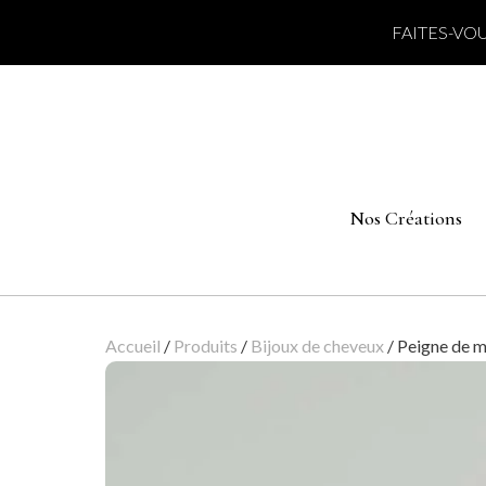
FAITES-VOU
Nos Créations
Accueil
/
Produits
/
Bijoux de cheveux
/
Peigne de m