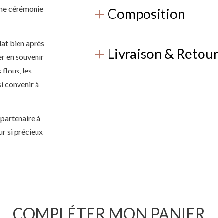
 une cérémonie
Composition
clat bien après
Livraison & Retou
er en souvenir
flous, les
i convenir à
 partenaire à
ur si précieux
COMPLÉTER MON PANIER