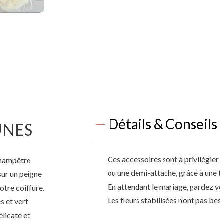
Détails & Conseils
UNES
Ces accessoires sont à privilégie
champêtre
ou une demi-attache, grâce à une 
sur un peigne
En attendant le mariage, gardez vos
otre coiffure.
Les fleurs stabilisées n’ont pas be
s et vert
élicate et