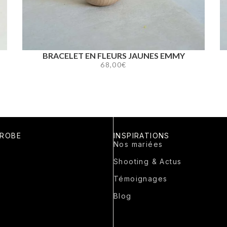
BRACELET EN FLEURS JAUNES EMMY
68,00
€
 ROBE
INSPIRATIONS
Nos mariées
Shooting & Actus
Témoignages
Blog