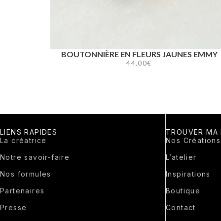
BOUTONNIÈRE EN FLEURS JAUNES EMMY
44,00
€
LIENS RAPIDES
TROUVER MA
La créatrice
Nos Créations
Notre savoir-faire
L’atelier
Nos formules
Inspirations
Partenaires
Boutique
Presse
Contact