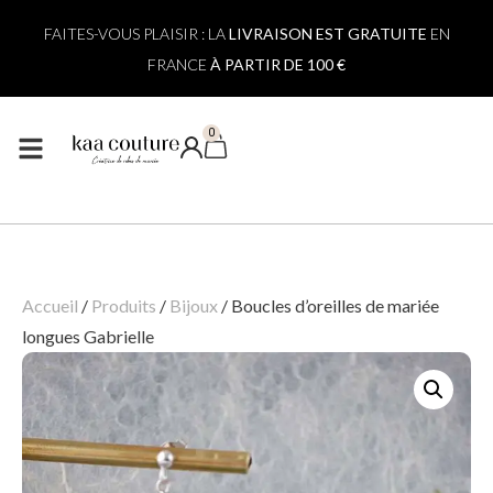
FAITES-VOUS PLAISIR : LA
LIVRAISON EST GRATUITE
EN
FRANCE
À PARTIR DE 100 €
0
Accueil
/
Produits
/
Bijoux
/
Boucles d’oreilles de mariée
longues Gabrielle