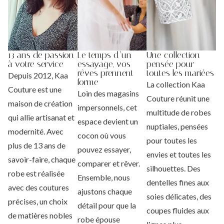
13 ans de passion
Le temps d’un
Une collection
à votre service
essayage, vos
pensée pour
rêves prennent
toutes les mariées
Depuis 2012, Kaa
forme
La collection Kaa
Couture est une
Loin des magasins
Couture réunit une
maison de création
impersonnels, cet
multitude de robes
qui allie artisanat et
espace devient un
nuptiales, pensées
modernité. Avec
cocon où vous
pour toutes les
plus de 13 ans de
pouvez essayer,
envies et toutes les
savoir-faire, chaque
comparer et rêver.
silhouettes. Des
robe est réalisée
Ensemble, nous
dentelles fines aux
avec des coutures
ajustons chaque
soies délicates, des
précises, un choix
détail pour que la
coupes fluides aux
de matières nobles
robe épouse